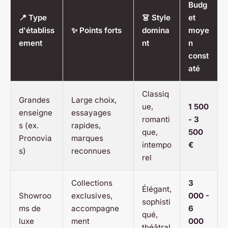
Budg
📍 Type
👗 Style
et
d'établiss
✨ Points forts
domina
moye
ement
nt
n
const
até
Classiq
Grandes
Large choix,
ue,
1 500
enseigne
essayages
romanti
- 3
s (ex.
rapides,
que,
500
Pronovia
marques
intempo
€
s)
reconnues
rel
Collections
3
Élégant,
Showroo
exclusives,
000 -
sophisti
ms de
accompagne
6
qué,
luxe
ment
000
théâtral