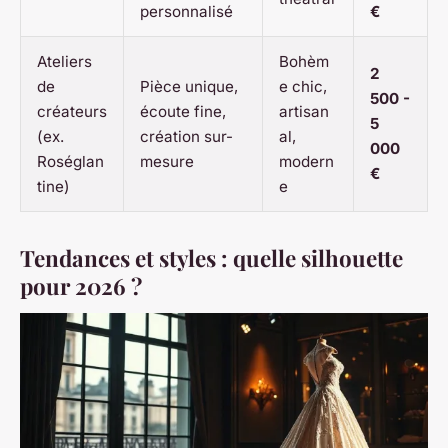
personnalisé
€
Ateliers
Bohèm
2
de
Pièce unique,
e chic,
500 -
créateurs
écoute fine,
artisan
5
(ex.
création sur-
al,
000
Roséglan
mesure
modern
€
tine)
e
Tendances et styles : quelle silhouette
pour 2026 ?